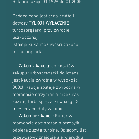
Rok produkcji: 01.1999 do 01.2005
Podana cena jest ceną brutto i
dotyczy
TYLKO I WYŁĄCZNIE
turbosprężarki przy zwrocie
uszkodzonej.
Istnieje kilka możliwości zakupu
turbosprężarki:
Zakup z kaucją:
do kosztów
zakupu turbosprężarki doliczana
jest kaucja zwrotna w wysokości
300zł. Kaucja zostaje zwrócona w
momencie otrzymania przez nas
zużytej turbosprężarki w ciągu 3
miesięcy od daty zakupu.
Zakup bez kaucji:
Kurier w
momencie dostarczania przesyłki,
odbiera zużytą turbinę. Opłacony list
przewozowy znajduje się w środku