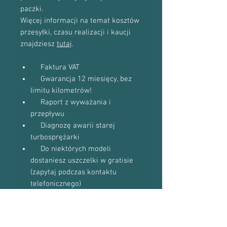
paczki.
Więcej informacji na temat kosztów
przesyłki, czasu realizacji i kaucji
znajdziesz
tutaj
.
Faktura VAT
Gwarancja 12 miesięcy, bez
limitu kilometrów!
Raport z wyważania i
przepływu
Diagnozę awarii starej
turbosprężarki
Do niektórych modeli
dostaniesz uszczelki w gratisie
(zapytaj podczas kontaktu
telefonicznego)
Proszę o kontakt telefoniczny w celu
potwierdzenia dostępności towaru: